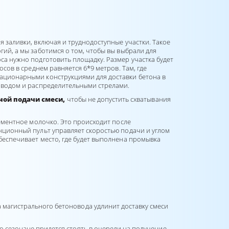
 заливки, включая и труднодоступные участки. Такое
ий, а мы заботимся о том, чтобы вы выбрали для
са нужно подготовить площадку. Размер участка будет
осов в среднем равняется 6*9 метров. Там, где
ационарными конструкциями для доставки бетона в
новодом и распределительными стрелами.
ной подачи смеси,
чтобы не допустить схватывания
цементное молочко. Это происходит после
нционный пульт управляет скоростью подачи и углом
беспечивает место, где будет выполнена промывка
а магистрального бетоновода удлинит доставку смеси
о сезона
не придется стоять в очереди на получение