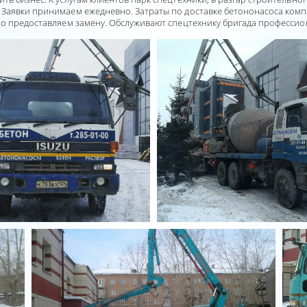
Заявки принимаем ежедневно. Затраты по доставке бетононасоса компа
но предоставляем замену. Обслуживают спецтехнику бригада профессио