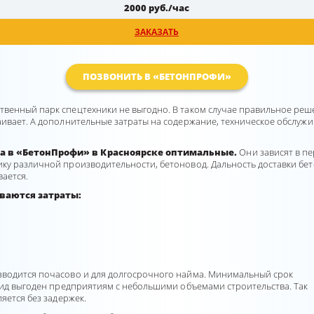
2000 руб./час
ЗАКАЗАТЬ
ПОЗВОНИТЬ В «БЕТОНПРОФИ»
енный парк спецтехники не выгодно. В таком случае правильное решени
аивает. А дополнительные затраты на содержание, техническое обслуж
на
в «БетонПрофи» в Красноярске оптимальные.
Они зависят в пе
у различной производительности, бетоновод. Дальность доставки бетон
вается.
ваются затраты:
зводится почасово и для долгосрочного найма. Минимальный срок
 вид выгоден предприятиям с небольшими объемами строительства. Так
яется без задержек.